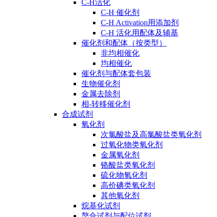
C-H活化
C-H 催化剂
C-H Activation用添加剂
C-H 活化用配体及辅基
催化剂和配体（按类型）
非均相催化
均相催化
催化剂与配体套包装
生物催化剂
金属去除剂
相-转移催化剂
合成试剂
氧化剂
次氯酸盐及高氯酸盐类氧化剂
过氧化物类氧化剂
金属氧化剂
铬酸盐类氧化剂
硫化物氧化剂
高价碘类氧化剂
其他氧化剂
烷基化试剂
螯合试剂与配位试剂