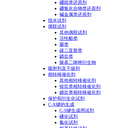
硼烷类还原剂
硼氢化合物类还原剂
碱金属类还原剂
脱水试剂
偶联试剂
其他偶联试剂
活性酯类
脲类
碳二亚胺类
鏻盐类
羰基二咪唑衍生物
吸附剂及干燥剂
相转移催化剂
其他相转移催化剂
铵盐类相转移催化剂
鏻盐类相转移催化剂
保护和衍生化试剂
C-X键的生成
C-S键生成用试剂
碘化试剂
氯化试剂