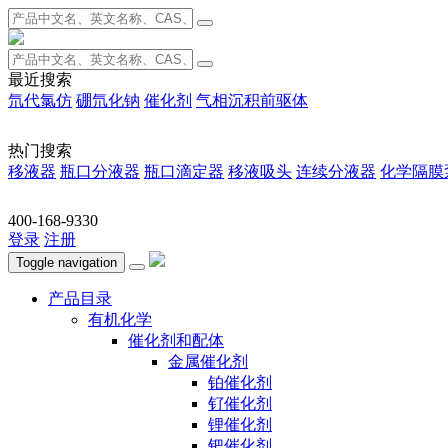
最近搜索
氘代氯仿
硼氘化钠
催化剂
气相沉积前驱体
热门搜索
移液器
瓶口分液器
瓶口滴定器
移液吸头
连续分液器
化学隔膜
400-168-9330
登录
注册
Toggle navigation
产品目录
有机化学
催化剂和配体
金属催化剂
铂催化剂
钌催化剂
锂催化剂
钯催化剂