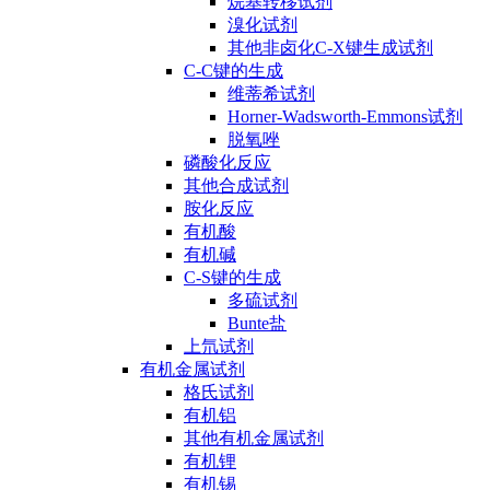
烷基转移试剂
溴化试剂
其他非卤化C-X键生成试剂
C-C键的生成
维蒂希试剂
Horner-Wadsworth-Emmons试剂
脱氧唑
磷酸化反应
其他合成试剂
胺化反应
有机酸
有机碱
C-S键的生成
多硫试剂
Bunte盐
上氘试剂
有机金属试剂
格氏试剂
有机铝
其他有机金属试剂
有机锂
有机锡