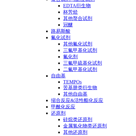
EDTA衍生物
杯芳烃
其他螯合试剂
冠醚
路易斯酸
氟化试剂
其他氟化试剂
三氟甲基化试剂
氟化剂
三氟甲硫基化试剂
二氟甲基化试剂
自由基
TEMPOs
苦基肼类衍生物
其他自由基
缩合反应&活性酯化反应
甲酰化反应
还原剂
硅烷类还原剂
金属氢化物类还原剂
其他还原剂