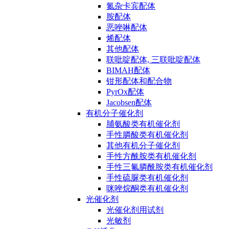
氮杂卡宾配体
胺配体
恶唑啉配体
烯配体
其他配体
联吡啶配体, 三联吡啶配体
BIMAH配体
钳形配体和配合物
PyrOx配体
Jacobsen配体
有机分子催化剂
脯氨酸类有机催化剂
手性膦酸类有机催化剂
其他有机分子催化剂
手性方酰胺类有机催化剂
手性三氟膦酰胺类有机催化剂
手性硫脲类有机催化剂
咪唑烷酮类有机催化剂
光催化剂
光催化剂用试剂
光敏剂