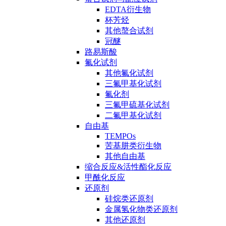
EDTA衍生物
杯芳烃
其他螯合试剂
冠醚
路易斯酸
氟化试剂
其他氟化试剂
三氟甲基化试剂
氟化剂
三氟甲硫基化试剂
二氟甲基化试剂
自由基
TEMPOs
苦基肼类衍生物
其他自由基
缩合反应&活性酯化反应
甲酰化反应
还原剂
硅烷类还原剂
金属氢化物类还原剂
其他还原剂