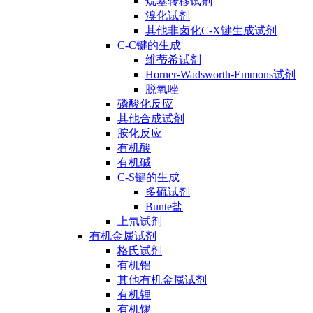
烷基转移试剂
溴化试剂
其他非卤化C-X键生成试剂
C-C键的生成
维蒂希试剂
Horner-Wadsworth-Emmons试剂
脱氧唑
磷酸化反应
其他合成试剂
胺化反应
有机酸
有机碱
C-S键的生成
多硫试剂
Bunte盐
上氘试剂
有机金属试剂
格氏试剂
有机铝
其他有机金属试剂
有机锂
有机锡