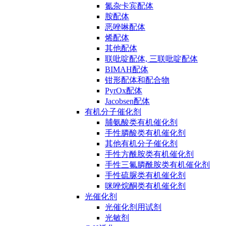
氮杂卡宾配体
胺配体
恶唑啉配体
烯配体
其他配体
联吡啶配体, 三联吡啶配体
BIMAH配体
钳形配体和配合物
PyrOx配体
Jacobsen配体
有机分子催化剂
脯氨酸类有机催化剂
手性膦酸类有机催化剂
其他有机分子催化剂
手性方酰胺类有机催化剂
手性三氟膦酰胺类有机催化剂
手性硫脲类有机催化剂
咪唑烷酮类有机催化剂
光催化剂
光催化剂用试剂
光敏剂