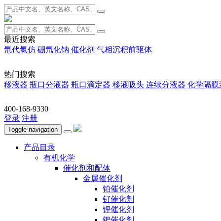
最近搜索
氘代氯仿
硼氘化钠
催化剂
气相沉积前驱体
热门搜索
移液器
瓶口分液器
瓶口滴定器
移液吸头
连续分液器
化学隔膜
400-168-9330
登录
注册
Toggle navigation
产品目录
有机化学
催化剂和配体
金属催化剂
铂催化剂
钌催化剂
锂催化剂
钯催化剂