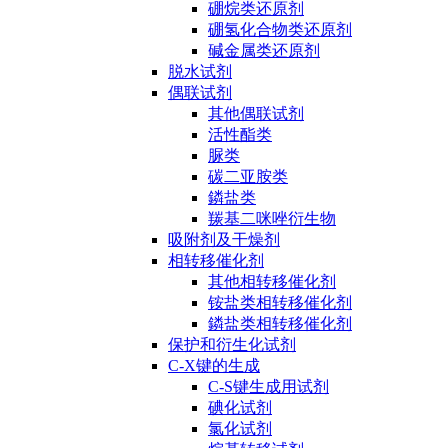
硼烷类还原剂
硼氢化合物类还原剂
碱金属类还原剂
脱水试剂
偶联试剂
其他偶联试剂
活性酯类
脲类
碳二亚胺类
鏻盐类
羰基二咪唑衍生物
吸附剂及干燥剂
相转移催化剂
其他相转移催化剂
铵盐类相转移催化剂
鏻盐类相转移催化剂
保护和衍生化试剂
C-X键的生成
C-S键生成用试剂
碘化试剂
氯化试剂