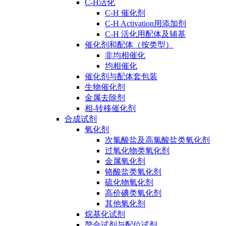
C-H活化
C-H 催化剂
C-H Activation用添加剂
C-H 活化用配体及辅基
催化剂和配体（按类型）
非均相催化
均相催化
催化剂与配体套包装
生物催化剂
金属去除剂
相-转移催化剂
合成试剂
氧化剂
次氯酸盐及高氯酸盐类氧化剂
过氧化物类氧化剂
金属氧化剂
铬酸盐类氧化剂
硫化物氧化剂
高价碘类氧化剂
其他氧化剂
烷基化试剂
螯合试剂与配位试剂