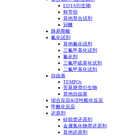
EDTA衍生物
杯芳烃
其他螯合试剂
冠醚
路易斯酸
氟化试剂
其他氟化试剂
三氟甲基化试剂
氟化剂
三氟甲硫基化试剂
二氟甲基化试剂
自由基
TEMPOs
苦基肼类衍生物
其他自由基
缩合反应&活性酯化反应
甲酰化反应
还原剂
硅烷类还原剂
金属氢化物类还原剂
其他还原剂