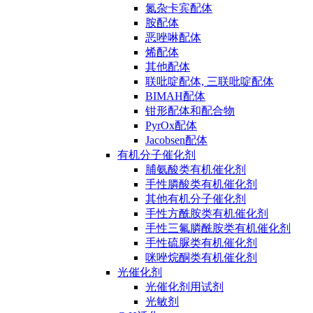
氮杂卡宾配体
胺配体
恶唑啉配体
烯配体
其他配体
联吡啶配体, 三联吡啶配体
BIMAH配体
钳形配体和配合物
PyrOx配体
Jacobsen配体
有机分子催化剂
脯氨酸类有机催化剂
手性膦酸类有机催化剂
其他有机分子催化剂
手性方酰胺类有机催化剂
手性三氟膦酰胺类有机催化剂
手性硫脲类有机催化剂
咪唑烷酮类有机催化剂
光催化剂
光催化剂用试剂
光敏剂