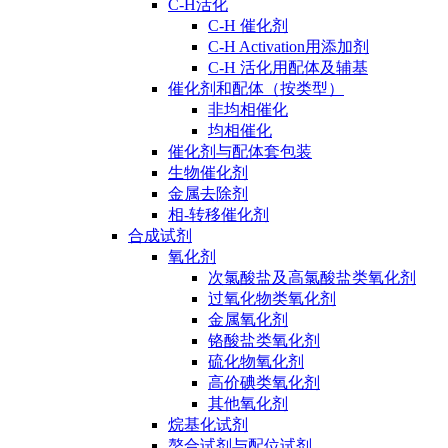
C-H活化
C-H 催化剂
C-H Activation用添加剂
C-H 活化用配体及辅基
催化剂和配体（按类型）
非均相催化
均相催化
催化剂与配体套包装
生物催化剂
金属去除剂
相-转移催化剂
合成试剂
氧化剂
次氯酸盐及高氯酸盐类氧化剂
过氧化物类氧化剂
金属氧化剂
铬酸盐类氧化剂
硫化物氧化剂
高价碘类氧化剂
其他氧化剂
烷基化试剂
螯合试剂与配位试剂