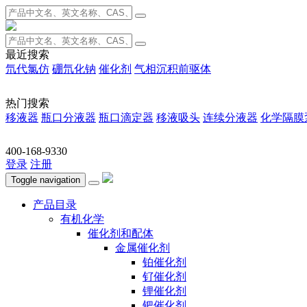
最近搜索
氘代氯仿
硼氘化钠
催化剂
气相沉积前驱体
热门搜索
移液器
瓶口分液器
瓶口滴定器
移液吸头
连续分液器
化学隔膜
400-168-9330
登录
注册
Toggle navigation
产品目录
有机化学
催化剂和配体
金属催化剂
铂催化剂
钌催化剂
锂催化剂
钯催化剂