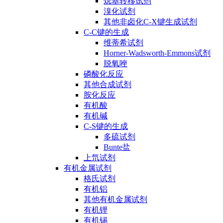
烷基转移试剂
溴化试剂
其他非卤化C-X键生成试剂
C-C键的生成
维蒂希试剂
Horner-Wadsworth-Emmons试剂
脱氧唑
磷酸化反应
其他合成试剂
胺化反应
有机酸
有机碱
C-S键的生成
多硫试剂
Bunte盐
上氘试剂
有机金属试剂
格氏试剂
有机铝
其他有机金属试剂
有机锂
有机锡