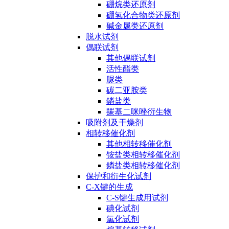
硼烷类还原剂
硼氢化合物类还原剂
碱金属类还原剂
脱水试剂
偶联试剂
其他偶联试剂
活性酯类
脲类
碳二亚胺类
鏻盐类
羰基二咪唑衍生物
吸附剂及干燥剂
相转移催化剂
其他相转移催化剂
铵盐类相转移催化剂
鏻盐类相转移催化剂
保护和衍生化试剂
C-X键的生成
C-S键生成用试剂
碘化试剂
氯化试剂