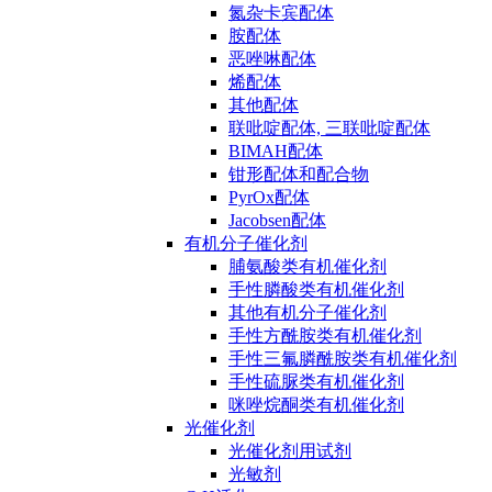
氮杂卡宾配体
胺配体
恶唑啉配体
烯配体
其他配体
联吡啶配体, 三联吡啶配体
BIMAH配体
钳形配体和配合物
PyrOx配体
Jacobsen配体
有机分子催化剂
脯氨酸类有机催化剂
手性膦酸类有机催化剂
其他有机分子催化剂
手性方酰胺类有机催化剂
手性三氟膦酰胺类有机催化剂
手性硫脲类有机催化剂
咪唑烷酮类有机催化剂
光催化剂
光催化剂用试剂
光敏剂