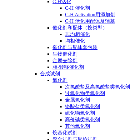
C-H活化
C-H 催化剂
C-H Activation用添加剂
C-H 活化用配体及辅基
催化剂和配体（按类型）
非均相催化
均相催化
催化剂与配体套包装
生物催化剂
金属去除剂
相-转移催化剂
合成试剂
氧化剂
次氯酸盐及高氯酸盐类氧化剂
过氧化物类氧化剂
金属氧化剂
铬酸盐类氧化剂
硫化物氧化剂
高价碘类氧化剂
其他氧化剂
烷基化试剂
螯合试剂与配位试剂