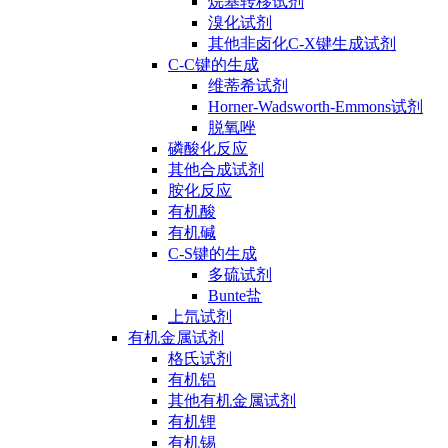
烷基转移试剂
溴化试剂
其他非卤化C-X键生成试剂
C-C键的生成
维蒂希试剂
Horner-Wadsworth-Emmons试剂
脱氧唑
磷酸化反应
其他合成试剂
胺化反应
有机酸
有机碱
C-S键的生成
多硫试剂
Bunte盐
上氘试剂
有机金属试剂
格氏试剂
有机铝
其他有机金属试剂
有机锂
有机锡