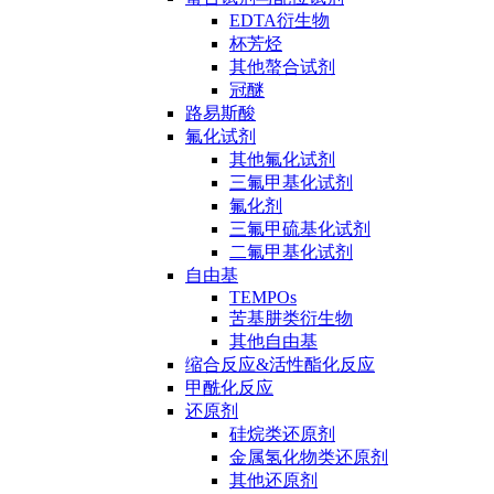
EDTA衍生物
杯芳烃
其他螯合试剂
冠醚
路易斯酸
氟化试剂
其他氟化试剂
三氟甲基化试剂
氟化剂
三氟甲硫基化试剂
二氟甲基化试剂
自由基
TEMPOs
苦基肼类衍生物
其他自由基
缩合反应&活性酯化反应
甲酰化反应
还原剂
硅烷类还原剂
金属氢化物类还原剂
其他还原剂