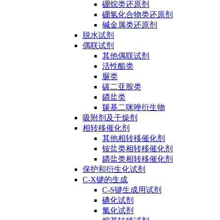
硼烷类还原剂
硼氢化合物类还原剂
碱金属类还原剂
脱水试剂
偶联试剂
其他偶联试剂
活性酯类
脲类
碳二亚胺类
鏻盐类
羰基二咪唑衍生物
吸附剂及干燥剂
相转移催化剂
其他相转移催化剂
铵盐类相转移催化剂
鏻盐类相转移催化剂
保护和衍生化试剂
C-X键的生成
C-S键生成用试剂
碘化试剂
氯化试剂