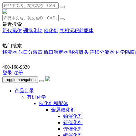
最近搜索
氘代氯仿
硼氘化钠
催化剂
气相沉积前驱体
热门搜索
移液器
瓶口分液器
瓶口滴定器
移液吸头
连续分液器
化学隔膜
400-168-9330
登录
注册
Toggle navigation
产品目录
有机化学
催化剂和配体
金属催化剂
铂催化剂
钌催化剂
锂催化剂
钯催化剂