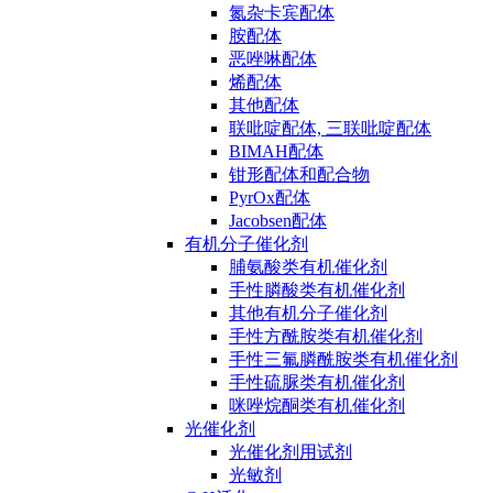
氮杂卡宾配体
胺配体
恶唑啉配体
烯配体
其他配体
联吡啶配体, 三联吡啶配体
BIMAH配体
钳形配体和配合物
PyrOx配体
Jacobsen配体
有机分子催化剂
脯氨酸类有机催化剂
手性膦酸类有机催化剂
其他有机分子催化剂
手性方酰胺类有机催化剂
手性三氟膦酰胺类有机催化剂
手性硫脲类有机催化剂
咪唑烷酮类有机催化剂
光催化剂
光催化剂用试剂
光敏剂