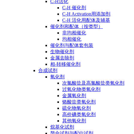
C-H活化
C-H 催化剂
C-H Activation用添加剂
C-H 活化用配体及辅基
催化剂和配体（按类型）
非均相催化
均相催化
催化剂与配体套包装
生物催化剂
金属去除剂
相-转移催化剂
合成试剂
氧化剂
次氯酸盐及高氯酸盐类氧化剂
过氧化物类氧化剂
金属氧化剂
铬酸盐类氧化剂
硫化物氧化剂
高价碘类氧化剂
其他氧化剂
烷基化试剂
螯合试剂与配位试剂