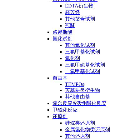
EDTA衍生物
杯芳烃
其他螯合试剂
冠醚
路易斯酸
氟化试剂
其他氟化试剂
三氟甲基化试剂
氟化剂
三氟甲硫基化试剂
二氟甲基化试剂
自由基
TEMPOs
苦基肼类衍生物
其他自由基
缩合反应&活性酯化反应
甲酰化反应
还原剂
硅烷类还原剂
金属氢化物类还原剂
其他还原剂