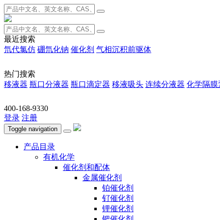
最近搜索
氘代氯仿
硼氘化钠
催化剂
气相沉积前驱体
热门搜索
移液器
瓶口分液器
瓶口滴定器
移液吸头
连续分液器
化学隔膜
400-168-9330
登录
注册
Toggle navigation
产品目录
有机化学
催化剂和配体
金属催化剂
铂催化剂
钌催化剂
锂催化剂
钯催化剂