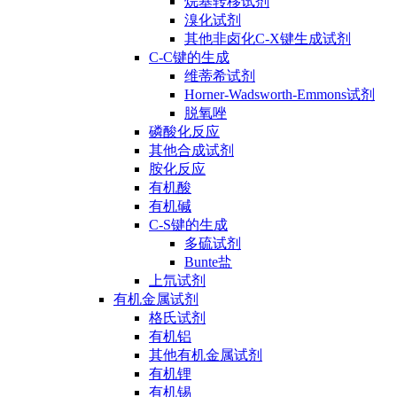
烷基转移试剂
溴化试剂
其他非卤化C-X键生成试剂
C-C键的生成
维蒂希试剂
Horner-Wadsworth-Emmons试剂
脱氧唑
磷酸化反应
其他合成试剂
胺化反应
有机酸
有机碱
C-S键的生成
多硫试剂
Bunte盐
上氘试剂
有机金属试剂
格氏试剂
有机铝
其他有机金属试剂
有机锂
有机锡