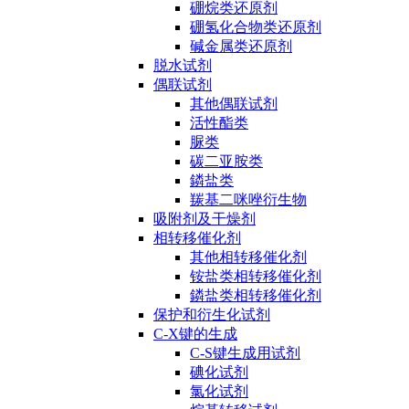
硼烷类还原剂
硼氢化合物类还原剂
碱金属类还原剂
脱水试剂
偶联试剂
其他偶联试剂
活性酯类
脲类
碳二亚胺类
鏻盐类
羰基二咪唑衍生物
吸附剂及干燥剂
相转移催化剂
其他相转移催化剂
铵盐类相转移催化剂
鏻盐类相转移催化剂
保护和衍生化试剂
C-X键的生成
C-S键生成用试剂
碘化试剂
氯化试剂