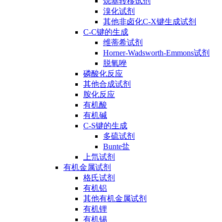
烷基转移试剂
溴化试剂
其他非卤化C-X键生成试剂
C-C键的生成
维蒂希试剂
Horner-Wadsworth-Emmons试剂
脱氧唑
磷酸化反应
其他合成试剂
胺化反应
有机酸
有机碱
C-S键的生成
多硫试剂
Bunte盐
上氘试剂
有机金属试剂
格氏试剂
有机铝
其他有机金属试剂
有机锂
有机锡