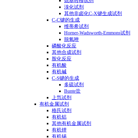
烷基转移试剂
溴化试剂
其他非卤化C-X键生成试剂
C-C键的生成
维蒂希试剂
Horner-Wadsworth-Emmons试剂
脱氧唑
磷酸化反应
其他合成试剂
胺化反应
有机酸
有机碱
C-S键的生成
多硫试剂
Bunte盐
上氘试剂
有机金属试剂
格氏试剂
有机铝
其他有机金属试剂
有机锂
有机锡