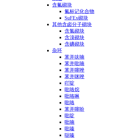
含氟砌块
氟标记化合物
SuFEx砌块
其他含卤分子砌块
含氯砌块
含溴砌块
含碘砌块
杂环
苯并呋喃
苯并吡喃
苯并噻唑
苯并咪唑
吖啶
吡咯烷
吡咯啉
吡咯
苯并噻吩
吡啶
吡喃
吡嗪
哒嗪