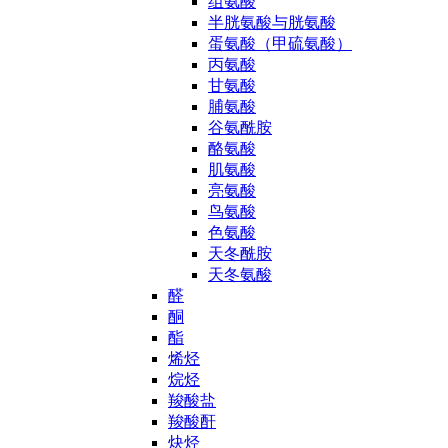
组氨酸
半胱氨酸与胱氨酸
蛋氨酸（甲硫氨酸）
丙氨酸
甘氨酸
脯氨酸
谷氨酰胺
酪氨酸
肌氨酸
亮氨酸
鸟氨酸
色氨酸
天冬酰胺
天冬氨酸
醛
酮
酯
烯烃
烷烃
羧酸盐
羧酸酐
炔烃