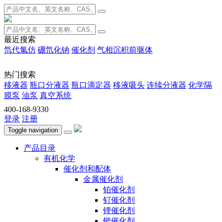
最近搜索
氘代氯仿
硼氘化钠
催化剂
气相沉积前驱体
热门搜索
移液器
瓶口分液器
瓶口滴定器
移液吸头
连续分液器
化学隔
膜泵
油泵
真空系统
400-168-9330
登录
注册
Toggle navigation
产品目录
有机化学
催化剂和配体
金属催化剂
铂催化剂
钌催化剂
锂催化剂
钯催化剂