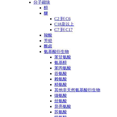
分子砌块
醇
醚
C2 到 C6
C18及以上
C7 到 C17
羧酸
芳烃
酰卤
氨基酸衍生物
苯甘氨酸
氨基醇
苯丙氨酸
谷氨酸
赖氨酸
精氨酸
其他非天然氨基酸衍生物
缬氨酸
丝氨酸
异亮氨酸
苏氨酸