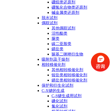
硼烷类还原剂
硼氢化合物类还原剂
碱金属类还原剂
脱水试剂
偶联试剂
其他偶联试剂
活性酯类
脲类
碳二亚胺类
鏻盐类
羰基二咪唑衍生物
吸附剂及干燥剂
相转移催化剂
其他相转移催化剂
铵盐类相转移催化剂
鏻盐类相转移催化剂
保护和衍生化试剂
C-X键的生成
C-S键生成用试剂
碘化试剂
氯化试剂