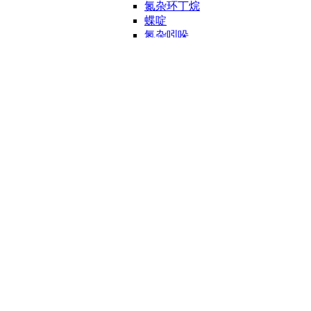
氮杂环丁烷
蝶啶
氮杂吲哚
氮杂环庚烷
菲咯啉
二氧环戊烷
二噻烷
呋喃
吩噻嗪
奎宁
喹喔啉
咔唑
喹唑啉
萘啶
哌嗪
其他杂环
噻唑
噻二唑
嘌呤
三唑
吲唑