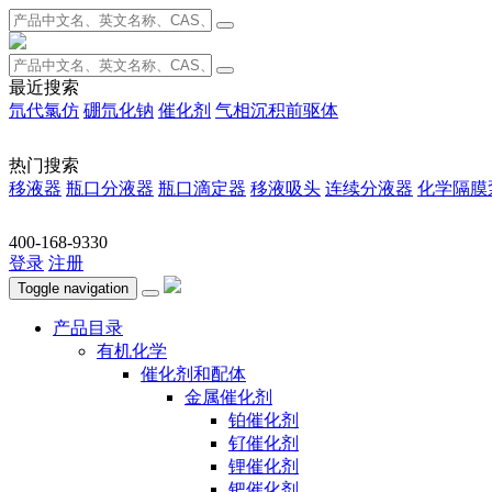
最近搜索
氘代氯仿
硼氘化钠
催化剂
气相沉积前驱体
热门搜索
移液器
瓶口分液器
瓶口滴定器
移液吸头
连续分液器
化学隔膜
400-168-9330
登录
注册
Toggle navigation
产品目录
有机化学
催化剂和配体
金属催化剂
铂催化剂
钌催化剂
锂催化剂
钯催化剂