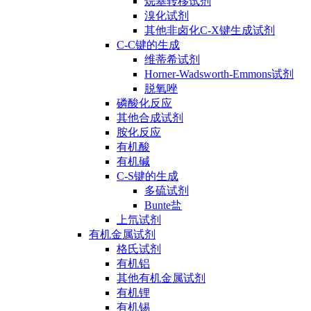
烷基转移试剂
溴化试剂
其他非卤化C-X键生成试剂
C-C键的生成
维蒂希试剂
Horner-Wadsworth-Emmons试剂
脱氧唑
磷酸化反应
其他合成试剂
胺化反应
有机酸
有机碱
C-S键的生成
多硫试剂
Bunte盐
上氘试剂
有机金属试剂
格氏试剂
有机铝
其他有机金属试剂
有机锂
有机锡