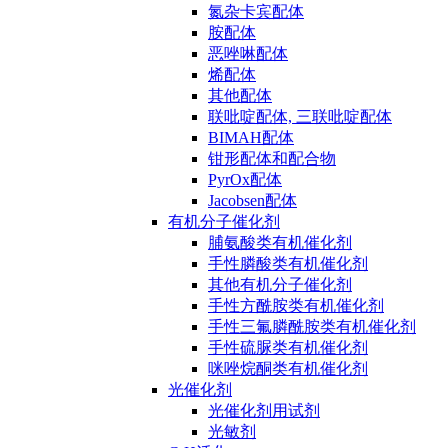
氮杂卡宾配体
胺配体
恶唑啉配体
烯配体
其他配体
联吡啶配体, 三联吡啶配体
BIMAH配体
钳形配体和配合物
PyrOx配体
Jacobsen配体
有机分子催化剂
脯氨酸类有机催化剂
手性膦酸类有机催化剂
其他有机分子催化剂
手性方酰胺类有机催化剂
手性三氟膦酰胺类有机催化剂
手性硫脲类有机催化剂
咪唑烷酮类有机催化剂
光催化剂
光催化剂用试剂
光敏剂