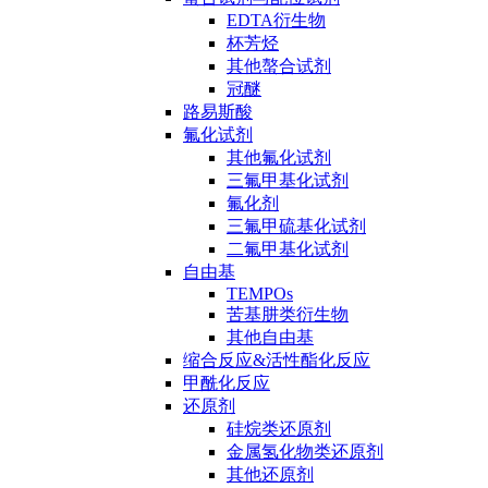
EDTA衍生物
杯芳烃
其他螯合试剂
冠醚
路易斯酸
氟化试剂
其他氟化试剂
三氟甲基化试剂
氟化剂
三氟甲硫基化试剂
二氟甲基化试剂
自由基
TEMPOs
苦基肼类衍生物
其他自由基
缩合反应&活性酯化反应
甲酰化反应
还原剂
硅烷类还原剂
金属氢化物类还原剂
其他还原剂