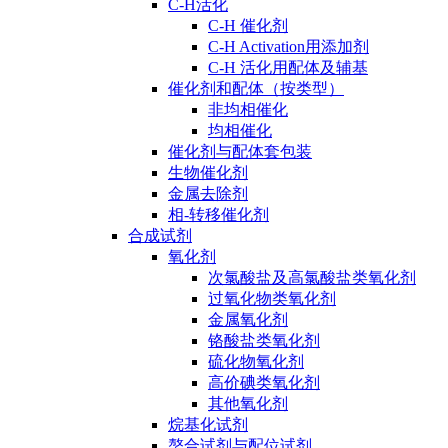
C-H活化
C-H 催化剂
C-H Activation用添加剂
C-H 活化用配体及辅基
催化剂和配体（按类型）
非均相催化
均相催化
催化剂与配体套包装
生物催化剂
金属去除剂
相-转移催化剂
合成试剂
氧化剂
次氯酸盐及高氯酸盐类氧化剂
过氧化物类氧化剂
金属氧化剂
铬酸盐类氧化剂
硫化物氧化剂
高价碘类氧化剂
其他氧化剂
烷基化试剂
螯合试剂与配位试剂