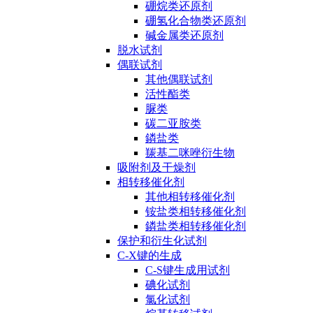
硼烷类还原剂
硼氢化合物类还原剂
碱金属类还原剂
脱水试剂
偶联试剂
其他偶联试剂
活性酯类
脲类
碳二亚胺类
鏻盐类
羰基二咪唑衍生物
吸附剂及干燥剂
相转移催化剂
其他相转移催化剂
铵盐类相转移催化剂
鏻盐类相转移催化剂
保护和衍生化试剂
C-X键的生成
C-S键生成用试剂
碘化试剂
氯化试剂