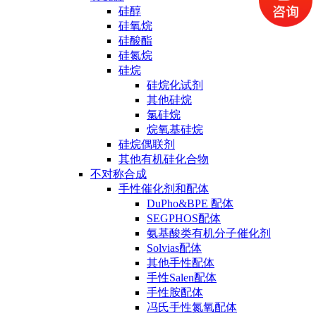
硅醇
硅氧烷
硅酸酯
硅氮烷
硅烷
硅烷化试剂
其他硅烷
氯硅烷
烷氧基硅烷
硅烷偶联剂
其他有机硅化合物
不对称合成
手性催化剂和配体
DuPho&BPE 配体
SEGPHOS配体
氨基酸类有机分子催化剂
Solvias配体
其他手性配体
手性Salen配体
手性胺配体
冯氏手性氮氧配体