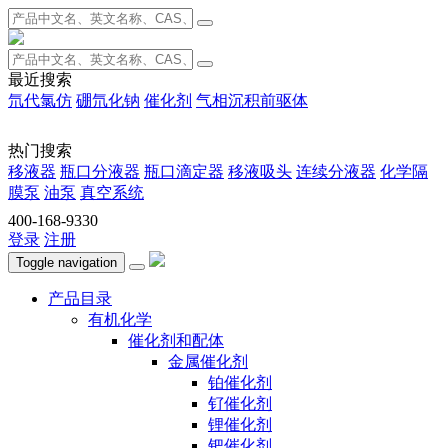
最近搜索
氘代氯仿
硼氘化钠
催化剂
气相沉积前驱体
热门搜索
移液器
瓶口分液器
瓶口滴定器
移液吸头
连续分液器
化学隔
膜泵
油泵
真空系统
400-168-9330
登录
注册
Toggle navigation
产品目录
有机化学
催化剂和配体
金属催化剂
铂催化剂
钌催化剂
锂催化剂
钯催化剂