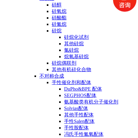
硅醇
硅氧烷
硅酸酯
硅氮烷
硅烷
硅烷化试剂
其他硅烷
氯硅烷
烷氧基硅烷
硅烷偶联剂
其他有机硅化合物
不对称合成
手性催化剂和配体
DuPho&BPE 配体
SEGPHOS配体
氨基酸类有机分子催化剂
Solvias配体
其他手性配体
手性Salen配体
手性胺配体
冯氏手性氮氧配体