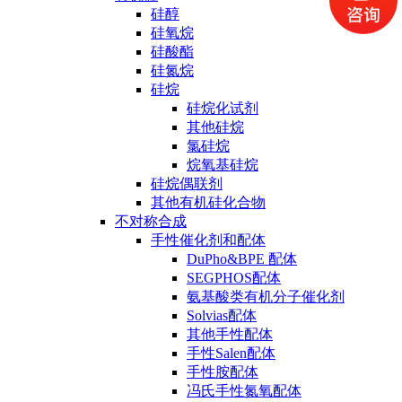
硅醇
硅氧烷
硅酸酯
硅氮烷
硅烷
硅烷化试剂
其他硅烷
氯硅烷
烷氧基硅烷
硅烷偶联剂
其他有机硅化合物
不对称合成
手性催化剂和配体
DuPho&BPE 配体
SEGPHOS配体
氨基酸类有机分子催化剂
Solvias配体
其他手性配体
手性Salen配体
手性胺配体
冯氏手性氮氧配体