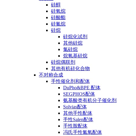
硅醇
硅氧烷
硅酸酯
硅氮烷
硅烷
硅烷化试剂
其他硅烷
氯硅烷
烷氧基硅烷
硅烷偶联剂
其他有机硅化合物
不对称合成
手性催化剂和配体
DuPho&BPE 配体
SEGPHOS配体
氨基酸类有机分子催化剂
Solvias配体
其他手性配体
手性Salen配体
手性胺配体
冯氏手性氮氧配体