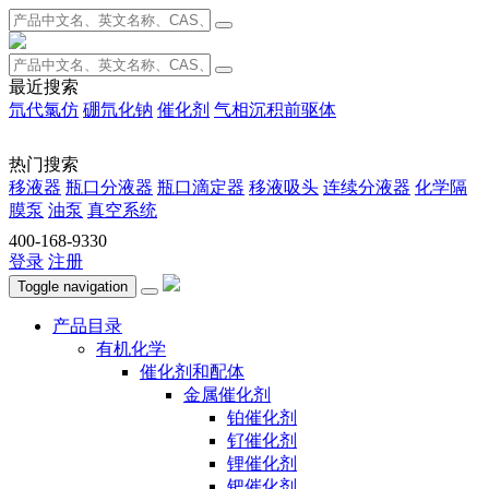
最近搜索
氘代氯仿
硼氘化钠
催化剂
气相沉积前驱体
热门搜索
移液器
瓶口分液器
瓶口滴定器
移液吸头
连续分液器
化学隔
膜泵
油泵
真空系统
400-168-9330
登录
注册
Toggle navigation
产品目录
有机化学
催化剂和配体
金属催化剂
铂催化剂
钌催化剂
锂催化剂
钯催化剂