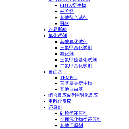
EDTA衍生物
杯芳烃
其他螯合试剂
冠醚
路易斯酸
氟化试剂
其他氟化试剂
三氟甲基化试剂
氟化剂
三氟甲硫基化试剂
二氟甲基化试剂
自由基
TEMPOs
苦基肼类衍生物
其他自由基
缩合反应&活性酯化反应
甲酰化反应
还原剂
硅烷类还原剂
金属氢化物类还原剂
其他还原剂