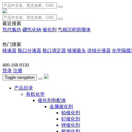
最近搜索
氘代氯仿
硼氘化钠
催化剂
气相沉积前驱体
热门搜索
移液器
瓶口分液器
瓶口滴定器
移液吸头
连续分液器
化学隔膜
400-168-9330
登录
注册
Toggle navigation
产品目录
有机化学
催化剂和配体
金属催化剂
铂催化剂
钌催化剂
锂催化剂
钯催化剂