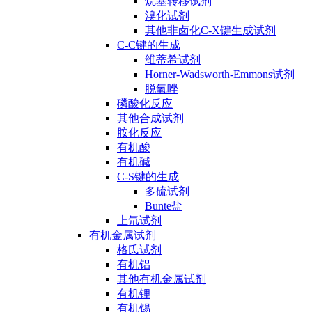
烷基转移试剂
溴化试剂
其他非卤化C-X键生成试剂
C-C键的生成
维蒂希试剂
Horner-Wadsworth-Emmons试剂
脱氧唑
磷酸化反应
其他合成试剂
胺化反应
有机酸
有机碱
C-S键的生成
多硫试剂
Bunte盐
上氘试剂
有机金属试剂
格氏试剂
有机铝
其他有机金属试剂
有机锂
有机锡