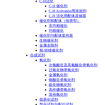
C-H活化
C-H 催化剂
C-H Activation用添加剂
C-H 活化用配体及辅基
催化剂和配体（按类型）
非均相催化
均相催化
催化剂与配体套包装
生物催化剂
金属去除剂
相-转移催化剂
合成试剂
氧化剂
次氯酸盐及高氯酸盐类氧化剂
过氧化物类氧化剂
金属氧化剂
铬酸盐类氧化剂
硫化物氧化剂
高价碘类氧化剂
其他氧化剂
烷基化试剂
螯合试剂与配位试剂