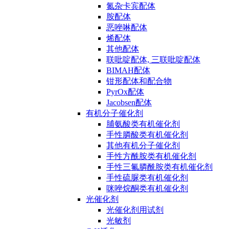
氮杂卡宾配体
胺配体
恶唑啉配体
烯配体
其他配体
联吡啶配体, 三联吡啶配体
BIMAH配体
钳形配体和配合物
PyrOx配体
Jacobsen配体
有机分子催化剂
脯氨酸类有机催化剂
手性膦酸类有机催化剂
其他有机分子催化剂
手性方酰胺类有机催化剂
手性三氟膦酰胺类有机催化剂
手性硫脲类有机催化剂
咪唑烷酮类有机催化剂
光催化剂
光催化剂用试剂
光敏剂