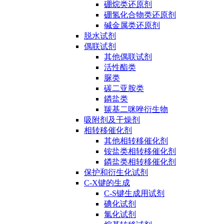
硼烷类还原剂
硼氢化合物类还原剂
碱金属类还原剂
脱水试剂
偶联试剂
其他偶联试剂
活性酯类
脲类
碳二亚胺类
鏻盐类
羰基二咪唑衍生物
吸附剂及干燥剂
相转移催化剂
其他相转移催化剂
铵盐类相转移催化剂
鏻盐类相转移催化剂
保护和衍生化试剂
C-X键的生成
C-S键生成用试剂
碘化试剂
氯化试剂