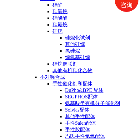
硅醇
硅氧烷
硅酸酯
硅氮烷
硅烷
硅烷化试剂
其他硅烷
氯硅烷
烷氧基硅烷
硅烷偶联剂
其他有机硅化合物
不对称合成
手性催化剂和配体
DuPho&BPE 配体
SEGPHOS配体
氨基酸类有机分子催化剂
Solvias配体
其他手性配体
手性Salen配体
手性胺配体
冯氏手性氮氧配体