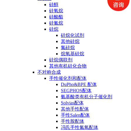
硅醇
硅氧烷
硅酸酯
硅氮烷
硅烷
硅烷化试剂
其他硅烷
氯硅烷
烷氧基硅烷
硅烷偶联剂
其他有机硅化合物
不对称合成
手性催化剂和配体
DuPho&BPE 配体
SEGPHOS配体
氨基酸类有机分子催化剂
Solvias配体
其他手性配体
手性Salen配体
手性胺配体
冯氏手性氮氧配体