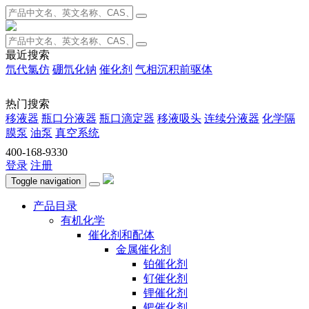
最近搜索
氘代氯仿
硼氘化钠
催化剂
气相沉积前驱体
热门搜索
移液器
瓶口分液器
瓶口滴定器
移液吸头
连续分液器
化学隔
膜泵
油泵
真空系统
400-168-9330
登录
注册
Toggle navigation
产品目录
有机化学
催化剂和配体
金属催化剂
铂催化剂
钌催化剂
锂催化剂
钯催化剂