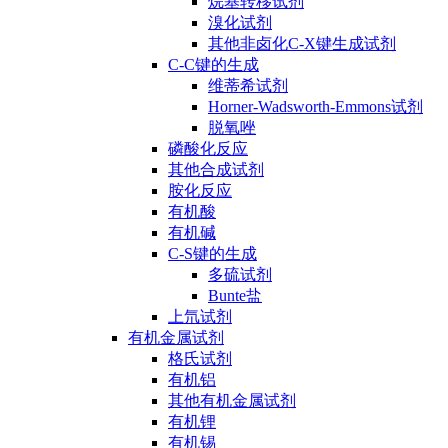
烷基转移试剂
溴化试剂
其他非卤化C-X键生成试剂
C-C键的生成
维蒂希试剂
Horner-Wadsworth-Emmons试剂
脱氧唑
磷酸化反应
其他合成试剂
胺化反应
有机酸
有机碱
C-S键的生成
多硫试剂
Bunte盐
上氘试剂
有机金属试剂
格氏试剂
有机铝
其他有机金属试剂
有机锂
有机锡