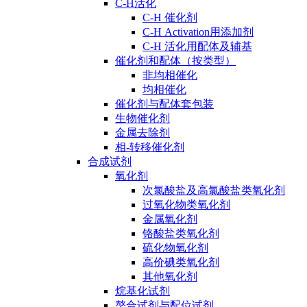
C-H活化
C-H 催化剂
C-H Activation用添加剂
C-H 活化用配体及辅基
催化剂和配体（按类型）
非均相催化
均相催化
催化剂与配体套包装
生物催化剂
金属去除剂
相-转移催化剂
合成试剂
氧化剂
次氯酸盐及高氯酸盐类氧化剂
过氧化物类氧化剂
金属氧化剂
铬酸盐类氧化剂
硫化物氧化剂
高价碘类氧化剂
其他氧化剂
烷基化试剂
螯合试剂与配位试剂