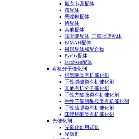
氮杂卡宾配体
胺配体
恶唑啉配体
烯配体
其他配体
联吡啶配体, 三联吡啶配体
BIMAH配体
钳形配体和配合物
PyrOx配体
Jacobsen配体
有机分子催化剂
脯氨酸类有机催化剂
手性膦酸类有机催化剂
其他有机分子催化剂
手性方酰胺类有机催化剂
手性三氟膦酰胺类有机催化剂
手性硫脲类有机催化剂
咪唑烷酮类有机催化剂
光催化剂
光催化剂用试剂
光敏剂