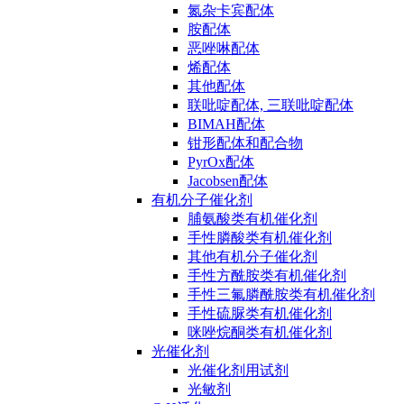
氮杂卡宾配体
胺配体
恶唑啉配体
烯配体
其他配体
联吡啶配体, 三联吡啶配体
BIMAH配体
钳形配体和配合物
PyrOx配体
Jacobsen配体
有机分子催化剂
脯氨酸类有机催化剂
手性膦酸类有机催化剂
其他有机分子催化剂
手性方酰胺类有机催化剂
手性三氟膦酰胺类有机催化剂
手性硫脲类有机催化剂
咪唑烷酮类有机催化剂
光催化剂
光催化剂用试剂
光敏剂