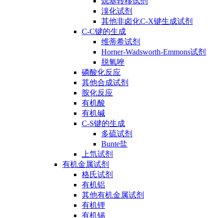
烷基转移试剂
溴化试剂
其他非卤化C-X键生成试剂
C-C键的生成
维蒂希试剂
Horner-Wadsworth-Emmons试剂
脱氧唑
磷酸化反应
其他合成试剂
胺化反应
有机酸
有机碱
C-S键的生成
多硫试剂
Bunte盐
上氘试剂
有机金属试剂
格氏试剂
有机铝
其他有机金属试剂
有机锂
有机锡