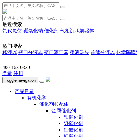
最近搜索
氘代氯仿
硼氘化钠
催化剂
气相沉积前驱体
热门搜索
移液器
瓶口分液器
瓶口滴定器
移液吸头
连续分液器
化学隔膜
400-168-9330
登录
注册
Toggle navigation
产品目录
有机化学
催化剂和配体
金属催化剂
铂催化剂
钌催化剂
锂催化剂
钯催化剂