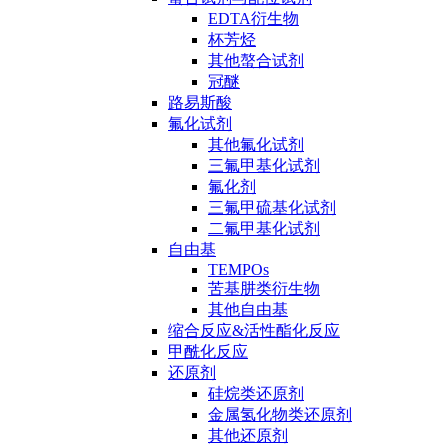
EDTA衍生物
杯芳烃
其他螯合试剂
冠醚
路易斯酸
氟化试剂
其他氟化试剂
三氟甲基化试剂
氟化剂
三氟甲硫基化试剂
二氟甲基化试剂
自由基
TEMPOs
苦基肼类衍生物
其他自由基
缩合反应&活性酯化反应
甲酰化反应
还原剂
硅烷类还原剂
金属氢化物类还原剂
其他还原剂