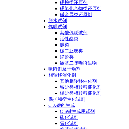
硼烷类还原剂
硼氢化合物类还原剂
碱金属类还原剂
脱水试剂
偶联试剂
其他偶联试剂
活性酯类
脲类
碳二亚胺类
鏻盐类
羰基二咪唑衍生物
吸附剂及干燥剂
相转移催化剂
其他相转移催化剂
铵盐类相转移催化剂
鏻盐类相转移催化剂
保护和衍生化试剂
C-X键的生成
C-S键生成用试剂
碘化试剂
氯化试剂