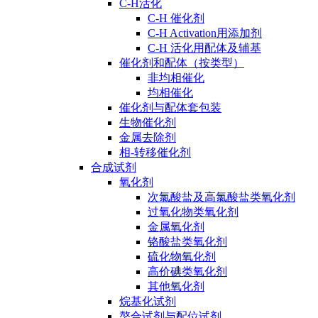
C-H活化
C-H 催化剂
C-H Activation用添加剂
C-H 活化用配体及辅基
催化剂和配体（按类型）
非均相催化
均相催化
催化剂与配体套包装
生物催化剂
金属去除剂
相-转移催化剂
合成试剂
氧化剂
次氯酸盐及高氯酸盐类氧化剂
过氧化物类氧化剂
金属氧化剂
铬酸盐类氧化剂
硫化物氧化剂
高价碘类氧化剂
其他氧化剂
烷基化试剂
螯合试剂与配位试剂