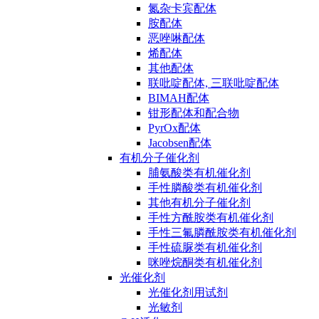
氮杂卡宾配体
胺配体
恶唑啉配体
烯配体
其他配体
联吡啶配体, 三联吡啶配体
BIMAH配体
钳形配体和配合物
PyrOx配体
Jacobsen配体
有机分子催化剂
脯氨酸类有机催化剂
手性膦酸类有机催化剂
其他有机分子催化剂
手性方酰胺类有机催化剂
手性三氟膦酰胺类有机催化剂
手性硫脲类有机催化剂
咪唑烷酮类有机催化剂
光催化剂
光催化剂用试剂
光敏剂