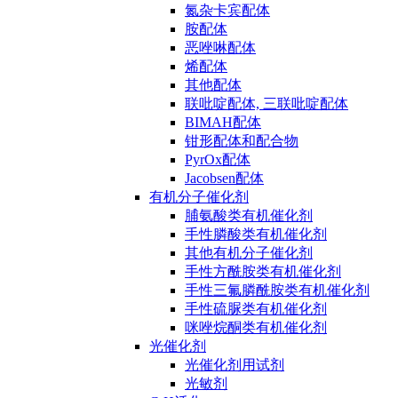
氮杂卡宾配体
胺配体
恶唑啉配体
烯配体
其他配体
联吡啶配体, 三联吡啶配体
BIMAH配体
钳形配体和配合物
PyrOx配体
Jacobsen配体
有机分子催化剂
脯氨酸类有机催化剂
手性膦酸类有机催化剂
其他有机分子催化剂
手性方酰胺类有机催化剂
手性三氟膦酰胺类有机催化剂
手性硫脲类有机催化剂
咪唑烷酮类有机催化剂
光催化剂
光催化剂用试剂
光敏剂