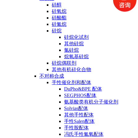
硅醇
硅氧烷
硅酸酯
硅氮烷
硅烷
硅烷化试剂
其他硅烷
氯硅烷
烷氧基硅烷
硅烷偶联剂
其他有机硅化合物
不对称合成
手性催化剂和配体
DuPho&BPE 配体
SEGPHOS配体
氨基酸类有机分子催化剂
Solvias配体
其他手性配体
手性Salen配体
手性胺配体
冯氏手性氮氧配体