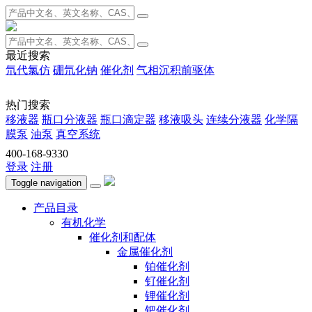
最近搜索
氘代氯仿
硼氘化钠
催化剂
气相沉积前驱体
热门搜索
移液器
瓶口分液器
瓶口滴定器
移液吸头
连续分液器
化学隔
膜泵
油泵
真空系统
400-168-9330
登录
注册
Toggle navigation
产品目录
有机化学
催化剂和配体
金属催化剂
铂催化剂
钌催化剂
锂催化剂
钯催化剂