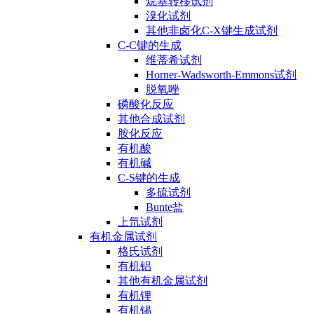
烷基转移试剂
溴化试剂
其他非卤化C-X键生成试剂
C-C键的生成
维蒂希试剂
Horner-Wadsworth-Emmons试剂
脱氧唑
磷酸化反应
其他合成试剂
胺化反应
有机酸
有机碱
C-S键的生成
多硫试剂
Bunte盐
上氘试剂
有机金属试剂
格氏试剂
有机铝
其他有机金属试剂
有机锂
有机锡