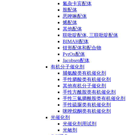
氮杂卡宾配体
胺配体
恶唑啉配体
烯配体
其他配体
联吡啶配体, 三联吡啶配体
BIMAH配体
钳形配体和配合物
PyrOx配体
Jacobsen配体
有机分子催化剂
脯氨酸类有机催化剂
手性膦酸类有机催化剂
其他有机分子催化剂
手性方酰胺类有机催化剂
手性三氟膦酰胺类有机催化剂
手性硫脲类有机催化剂
咪唑烷酮类有机催化剂
光催化剂
光催化剂用试剂
光敏剂