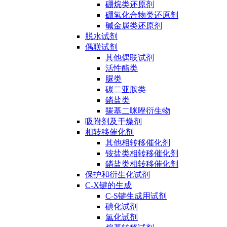
硼烷类还原剂
硼氢化合物类还原剂
碱金属类还原剂
脱水试剂
偶联试剂
其他偶联试剂
活性酯类
脲类
碳二亚胺类
鏻盐类
羰基二咪唑衍生物
吸附剂及干燥剂
相转移催化剂
其他相转移催化剂
铵盐类相转移催化剂
鏻盐类相转移催化剂
保护和衍生化试剂
C-X键的生成
C-S键生成用试剂
碘化试剂
氯化试剂