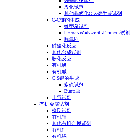
烷基转移试剂
溴化试剂
其他非卤化C-X键生成试剂
C-C键的生成
维蒂希试剂
Horner-Wadsworth-Emmons试剂
脱氧唑
磷酸化反应
其他合成试剂
胺化反应
有机酸
有机碱
C-S键的生成
多硫试剂
Bunte盐
上氘试剂
有机金属试剂
格氏试剂
有机铝
其他有机金属试剂
有机锂
有机锡