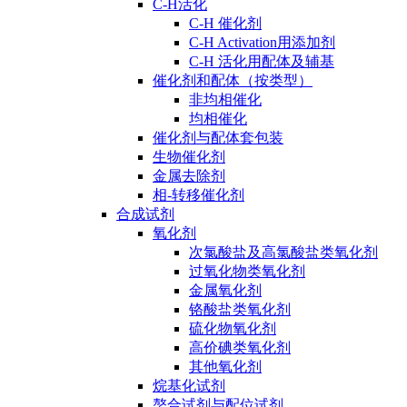
C-H活化
C-H 催化剂
C-H Activation用添加剂
C-H 活化用配体及辅基
催化剂和配体（按类型）
非均相催化
均相催化
催化剂与配体套包装
生物催化剂
金属去除剂
相-转移催化剂
合成试剂
氧化剂
次氯酸盐及高氯酸盐类氧化剂
过氧化物类氧化剂
金属氧化剂
铬酸盐类氧化剂
硫化物氧化剂
高价碘类氧化剂
其他氧化剂
烷基化试剂
螯合试剂与配位试剂