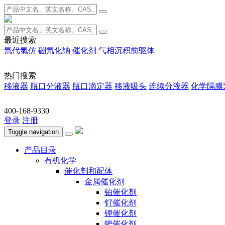
最近搜索
氘代氯仿
硼氘化钠
催化剂
气相沉积前驱体
热门搜索
移液器
瓶口分液器
瓶口滴定器
移液吸头
连续分液器
化学隔膜
400-168-9330
登录
注册
Toggle navigation
产品目录
有机化学
催化剂和配体
金属催化剂
铂催化剂
钌催化剂
锂催化剂
钯催化剂