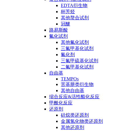
EDTA衍生物
杯芳烃
其他螯合试剂
冠醚
路易斯酸
氟化试剂
其他氟化试剂
三氟甲基化试剂
氟化剂
三氟甲硫基化试剂
二氟甲基化试剂
自由基
TEMPOs
苦基肼类衍生物
其他自由基
缩合反应&活性酯化反应
甲酰化反应
还原剂
硅烷类还原剂
金属氢化物类还原剂
其他还原剂