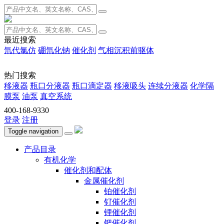
最近搜索
氘代氯仿
硼氘化钠
催化剂
气相沉积前驱体
热门搜索
移液器
瓶口分液器
瓶口滴定器
移液吸头
连续分液器
化学隔
膜泵
油泵
真空系统
400-168-9330
登录
注册
Toggle navigation
产品目录
有机化学
催化剂和配体
金属催化剂
铂催化剂
钌催化剂
锂催化剂
钯催化剂