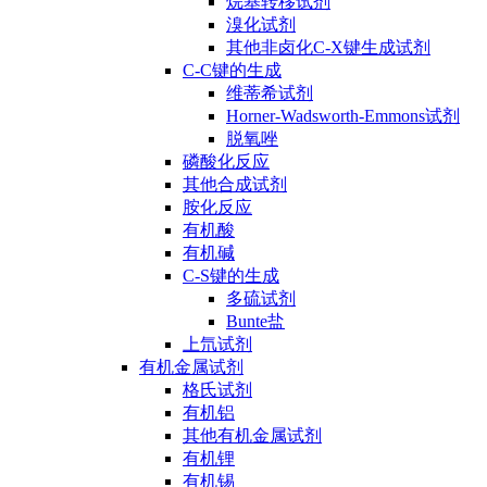
烷基转移试剂
溴化试剂
其他非卤化C-X键生成试剂
C-C键的生成
维蒂希试剂
Horner-Wadsworth-Emmons试剂
脱氧唑
磷酸化反应
其他合成试剂
胺化反应
有机酸
有机碱
C-S键的生成
多硫试剂
Bunte盐
上氘试剂
有机金属试剂
格氏试剂
有机铝
其他有机金属试剂
有机锂
有机锡