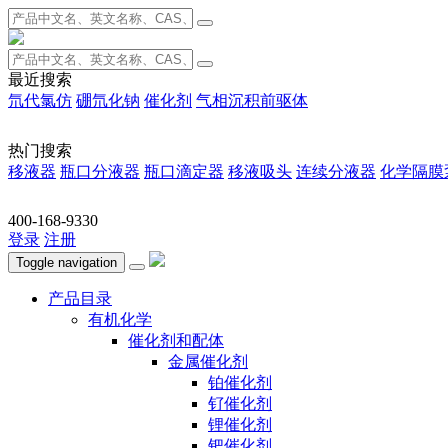
最近搜索
氘代氯仿
硼氘化钠
催化剂
气相沉积前驱体
热门搜索
移液器
瓶口分液器
瓶口滴定器
移液吸头
连续分液器
化学隔膜
400-168-9330
登录
注册
Toggle navigation
产品目录
有机化学
催化剂和配体
金属催化剂
铂催化剂
钌催化剂
锂催化剂
钯催化剂