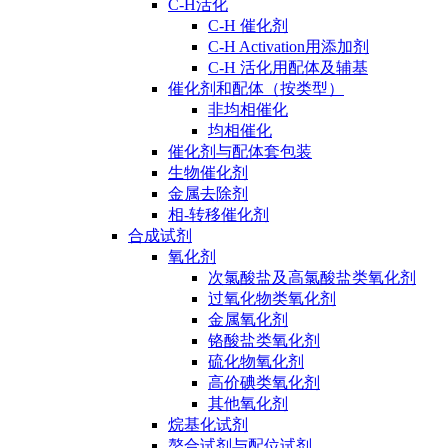
C-H活化
C-H 催化剂
C-H Activation用添加剂
C-H 活化用配体及辅基
催化剂和配体（按类型）
非均相催化
均相催化
催化剂与配体套包装
生物催化剂
金属去除剂
相-转移催化剂
合成试剂
氧化剂
次氯酸盐及高氯酸盐类氧化剂
过氧化物类氧化剂
金属氧化剂
铬酸盐类氧化剂
硫化物氧化剂
高价碘类氧化剂
其他氧化剂
烷基化试剂
螯合试剂与配位试剂