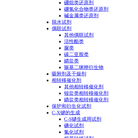
硼烷类还原剂
硼氢化合物类还原剂
碱金属类还原剂
脱水试剂
偶联试剂
其他偶联试剂
活性酯类
脲类
碳二亚胺类
鏻盐类
羰基二咪唑衍生物
吸附剂及干燥剂
相转移催化剂
其他相转移催化剂
铵盐类相转移催化剂
鏻盐类相转移催化剂
保护和衍生化试剂
C-X键的生成
C-S键生成用试剂
碘化试剂
氯化试剂