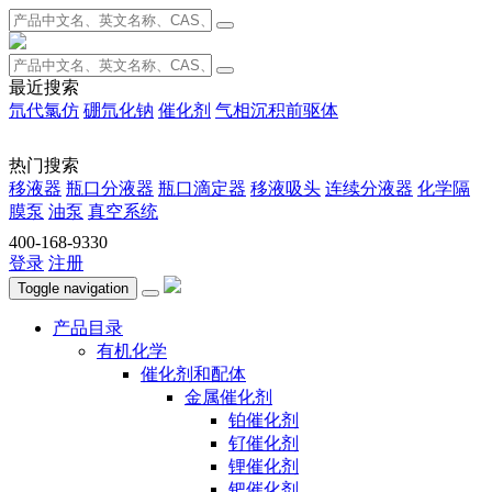
最近搜索
氘代氯仿
硼氘化钠
催化剂
气相沉积前驱体
热门搜索
移液器
瓶口分液器
瓶口滴定器
移液吸头
连续分液器
化学隔
膜泵
油泵
真空系统
400-168-9330
登录
注册
Toggle navigation
产品目录
有机化学
催化剂和配体
金属催化剂
铂催化剂
钌催化剂
锂催化剂
钯催化剂