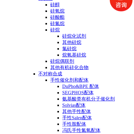
硅醇
硅氧烷
硅酸酯
硅氮烷
硅烷
硅烷化试剂
其他硅烷
氯硅烷
烷氧基硅烷
硅烷偶联剂
其他有机硅化合物
不对称合成
手性催化剂和配体
DuPho&BPE 配体
SEGPHOS配体
氨基酸类有机分子催化剂
Solvias配体
其他手性配体
手性Salen配体
手性胺配体
冯氏手性氮氧配体