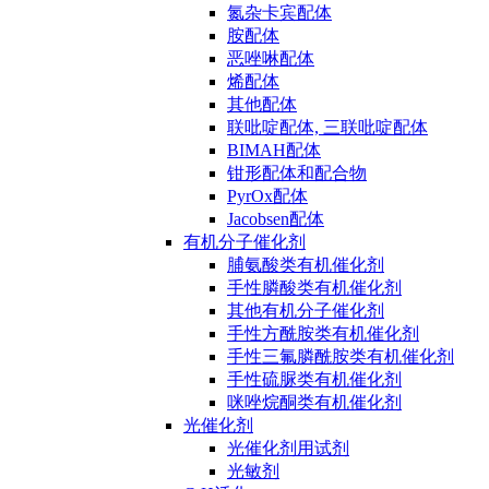
氮杂卡宾配体
胺配体
恶唑啉配体
烯配体
其他配体
联吡啶配体, 三联吡啶配体
BIMAH配体
钳形配体和配合物
PyrOx配体
Jacobsen配体
有机分子催化剂
脯氨酸类有机催化剂
手性膦酸类有机催化剂
其他有机分子催化剂
手性方酰胺类有机催化剂
手性三氟膦酰胺类有机催化剂
手性硫脲类有机催化剂
咪唑烷酮类有机催化剂
光催化剂
光催化剂用试剂
光敏剂