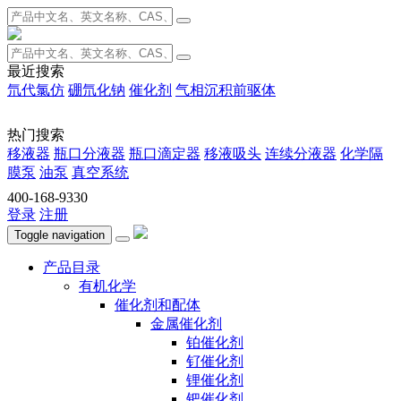
最近搜索
氘代氯仿
硼氘化钠
催化剂
气相沉积前驱体
热门搜索
移液器
瓶口分液器
瓶口滴定器
移液吸头
连续分液器
化学隔
膜泵
油泵
真空系统
400-168-9330
登录
注册
Toggle navigation
产品目录
有机化学
催化剂和配体
金属催化剂
铂催化剂
钌催化剂
锂催化剂
钯催化剂