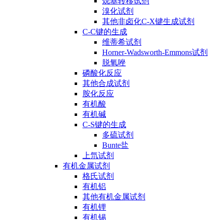
烷基转移试剂
溴化试剂
其他非卤化C-X键生成试剂
C-C键的生成
维蒂希试剂
Horner-Wadsworth-Emmons试剂
脱氧唑
磷酸化反应
其他合成试剂
胺化反应
有机酸
有机碱
C-S键的生成
多硫试剂
Bunte盐
上氘试剂
有机金属试剂
格氏试剂
有机铝
其他有机金属试剂
有机锂
有机锡