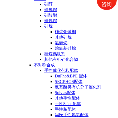
硅醇
硅氧烷
硅酸酯
硅氮烷
硅烷
硅烷化试剂
其他硅烷
氯硅烷
烷氧基硅烷
硅烷偶联剂
其他有机硅化合物
不对称合成
手性催化剂和配体
DuPho&BPE 配体
SEGPHOS配体
氨基酸类有机分子催化剂
Solvias配体
其他手性配体
手性Salen配体
手性胺配体
冯氏手性氮氧配体