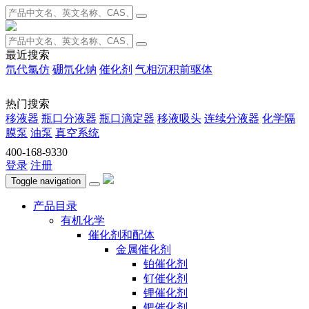
最近搜索
氘代氯仿
硼氘化钠
催化剂
气相沉积前驱体
热门搜索
移液器
瓶口分液器
瓶口滴定器
移液吸头
连续分液器
化学隔
膜泵
油泵
真空系统
400-168-9330
登录
注册
Toggle navigation
产品目录
有机化学
催化剂和配体
金属催化剂
铂催化剂
钌催化剂
锂催化剂
钯催化剂