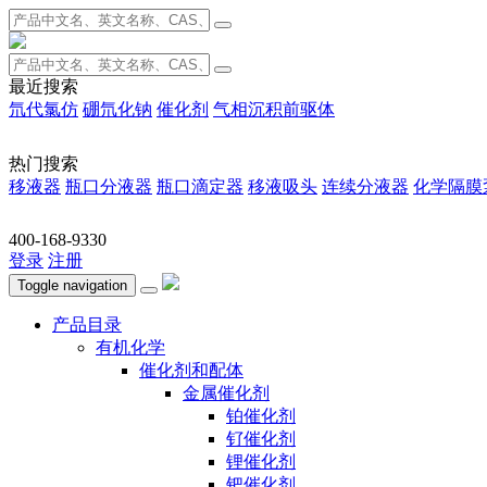
最近搜索
氘代氯仿
硼氘化钠
催化剂
气相沉积前驱体
热门搜索
移液器
瓶口分液器
瓶口滴定器
移液吸头
连续分液器
化学隔膜
400-168-9330
登录
注册
Toggle navigation
产品目录
有机化学
催化剂和配体
金属催化剂
铂催化剂
钌催化剂
锂催化剂
钯催化剂