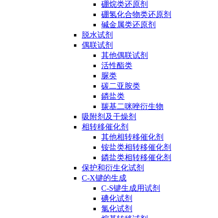
硼烷类还原剂
硼氢化合物类还原剂
碱金属类还原剂
脱水试剂
偶联试剂
其他偶联试剂
活性酯类
脲类
碳二亚胺类
鏻盐类
羰基二咪唑衍生物
吸附剂及干燥剂
相转移催化剂
其他相转移催化剂
铵盐类相转移催化剂
鏻盐类相转移催化剂
保护和衍生化试剂
C-X键的生成
C-S键生成用试剂
碘化试剂
氯化试剂