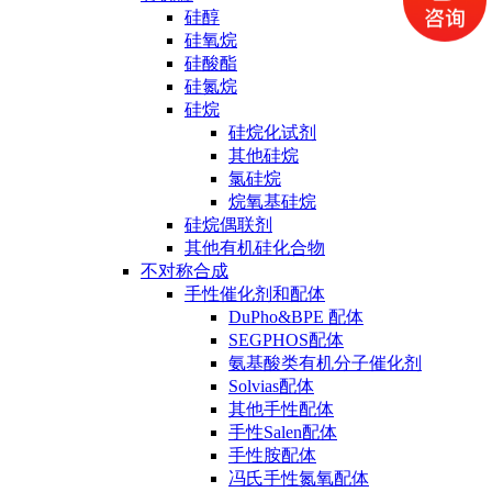
硅醇
硅氧烷
硅酸酯
硅氮烷
硅烷
硅烷化试剂
其他硅烷
氯硅烷
烷氧基硅烷
硅烷偶联剂
其他有机硅化合物
不对称合成
手性催化剂和配体
DuPho&BPE 配体
SEGPHOS配体
氨基酸类有机分子催化剂
Solvias配体
其他手性配体
手性Salen配体
手性胺配体
冯氏手性氮氧配体