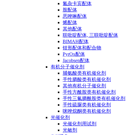
氮杂卡宾配体
胺配体
恶唑啉配体
烯配体
其他配体
联吡啶配体, 三联吡啶配体
BIMAH配体
钳形配体和配合物
PyrOx配体
Jacobsen配体
有机分子催化剂
脯氨酸类有机催化剂
手性膦酸类有机催化剂
其他有机分子催化剂
手性方酰胺类有机催化剂
手性三氟膦酰胺类有机催化剂
手性硫脲类有机催化剂
咪唑烷酮类有机催化剂
光催化剂
光催化剂用试剂
光敏剂