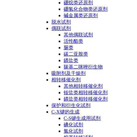
硼烷类还原剂
硼氢化合物类还原剂
碱金属类还原剂
脱水试剂
偶联试剂
其他偶联试剂
活性酯类
脲类
碳二亚胺类
鏻盐类
羰基二咪唑衍生物
吸附剂及干燥剂
相转移催化剂
其他相转移催化剂
铵盐类相转移催化剂
鏻盐类相转移催化剂
保护和衍生化试剂
C-X键的生成
C-S键生成用试剂
碘化试剂
氯化试剂