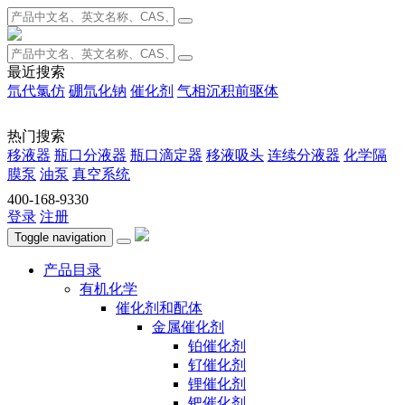
最近搜索
氘代氯仿
硼氘化钠
催化剂
气相沉积前驱体
热门搜索
移液器
瓶口分液器
瓶口滴定器
移液吸头
连续分液器
化学隔
膜泵
油泵
真空系统
400-168-9330
登录
注册
Toggle navigation
产品目录
有机化学
催化剂和配体
金属催化剂
铂催化剂
钌催化剂
锂催化剂
钯催化剂