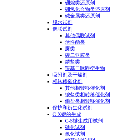
硼烷类还原剂
硼氢化合物类还原剂
碱金属类还原剂
脱水试剂
偶联试剂
其他偶联试剂
活性酯类
脲类
碳二亚胺类
鏻盐类
羰基二咪唑衍生物
吸附剂及干燥剂
相转移催化剂
其他相转移催化剂
铵盐类相转移催化剂
鏻盐类相转移催化剂
保护和衍生化试剂
C-X键的生成
C-S键生成用试剂
碘化试剂
氯化试剂