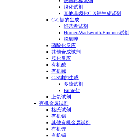
烷基转移试剂
溴化试剂
其他非卤化C-X键生成试剂
C-C键的生成
维蒂希试剂
Horner-Wadsworth-Emmons试剂
脱氧唑
磷酸化反应
其他合成试剂
胺化反应
有机酸
有机碱
C-S键的生成
多硫试剂
Bunte盐
上氘试剂
有机金属试剂
格氏试剂
有机铝
其他有机金属试剂
有机锂
有机锡