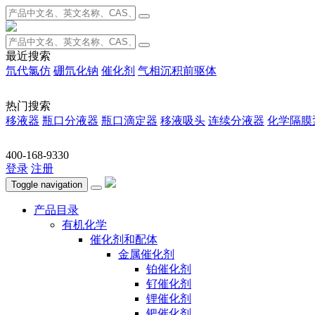
最近搜索
氘代氯仿
硼氘化钠
催化剂
气相沉积前驱体
热门搜索
移液器
瓶口分液器
瓶口滴定器
移液吸头
连续分液器
化学隔膜
400-168-9330
登录
注册
Toggle navigation
产品目录
有机化学
催化剂和配体
金属催化剂
铂催化剂
钌催化剂
锂催化剂
钯催化剂