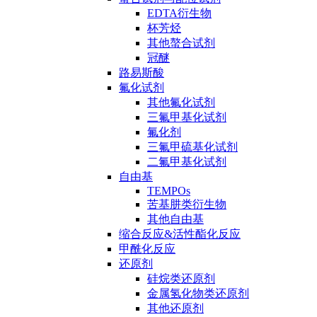
EDTA衍生物
杯芳烃
其他螯合试剂
冠醚
路易斯酸
氟化试剂
其他氟化试剂
三氟甲基化试剂
氟化剂
三氟甲硫基化试剂
二氟甲基化试剂
自由基
TEMPOs
苦基肼类衍生物
其他自由基
缩合反应&活性酯化反应
甲酰化反应
还原剂
硅烷类还原剂
金属氢化物类还原剂
其他还原剂