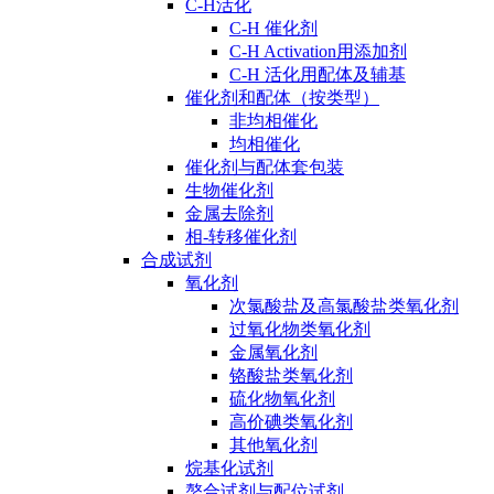
C-H活化
C-H 催化剂
C-H Activation用添加剂
C-H 活化用配体及辅基
催化剂和配体（按类型）
非均相催化
均相催化
催化剂与配体套包装
生物催化剂
金属去除剂
相-转移催化剂
合成试剂
氧化剂
次氯酸盐及高氯酸盐类氧化剂
过氧化物类氧化剂
金属氧化剂
铬酸盐类氧化剂
硫化物氧化剂
高价碘类氧化剂
其他氧化剂
烷基化试剂
螯合试剂与配位试剂