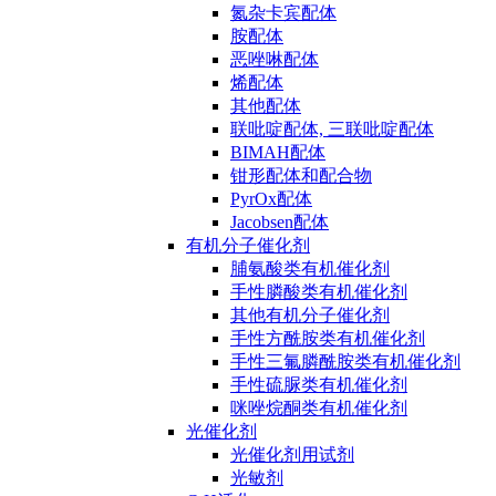
氮杂卡宾配体
胺配体
恶唑啉配体
烯配体
其他配体
联吡啶配体, 三联吡啶配体
BIMAH配体
钳形配体和配合物
PyrOx配体
Jacobsen配体
有机分子催化剂
脯氨酸类有机催化剂
手性膦酸类有机催化剂
其他有机分子催化剂
手性方酰胺类有机催化剂
手性三氟膦酰胺类有机催化剂
手性硫脲类有机催化剂
咪唑烷酮类有机催化剂
光催化剂
光催化剂用试剂
光敏剂