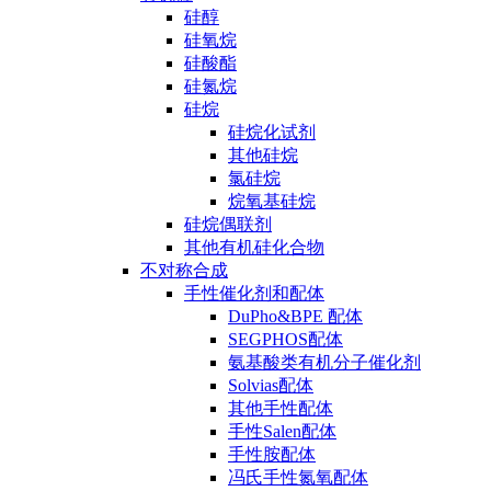
硅醇
硅氧烷
硅酸酯
硅氮烷
硅烷
硅烷化试剂
其他硅烷
氯硅烷
烷氧基硅烷
硅烷偶联剂
其他有机硅化合物
不对称合成
手性催化剂和配体
DuPho&BPE 配体
SEGPHOS配体
氨基酸类有机分子催化剂
Solvias配体
其他手性配体
手性Salen配体
手性胺配体
冯氏手性氮氧配体