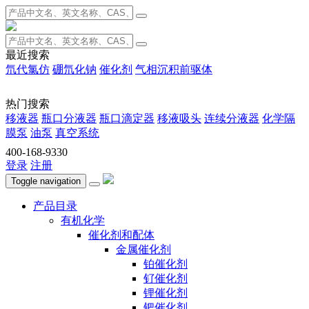
最近搜索
氘代氯仿
硼氘化钠
催化剂
气相沉积前驱体
热门搜索
移液器
瓶口分液器
瓶口滴定器
移液吸头
连续分液器
化学隔
膜泵
油泵
真空系统
400-168-9330
登录
注册
Toggle navigation
产品目录
有机化学
催化剂和配体
金属催化剂
铂催化剂
钌催化剂
锂催化剂
钯催化剂