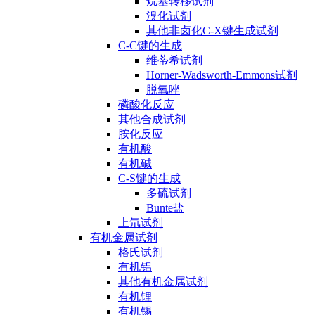
烷基转移试剂
溴化试剂
其他非卤化C-X键生成试剂
C-C键的生成
维蒂希试剂
Horner-Wadsworth-Emmons试剂
脱氧唑
磷酸化反应
其他合成试剂
胺化反应
有机酸
有机碱
C-S键的生成
多硫试剂
Bunte盐
上氘试剂
有机金属试剂
格氏试剂
有机铝
其他有机金属试剂
有机锂
有机锡